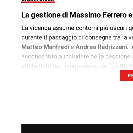
La gestione di Massimo Ferrero e i d
La vicenda assume contorni più oscuri qu
durante il passaggio di consegne tra la 
Matteo Manfredi
e
Andrea Radrizzani
. 
acconsentito a includere nella cessione
etichettato tecnicamente come “diritti lit
R
Secondo l’intesa raggiunta, il gruppo gu
tali risorse per soddisfare i creditori del
questo punto che si è accesa la disputa 
alla Sampdoria.
SAMP NEWS 24 SU GOOGLE NEWS