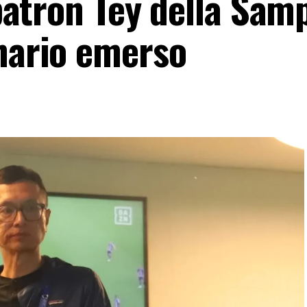
l patron Tey della Sam
enario emerso