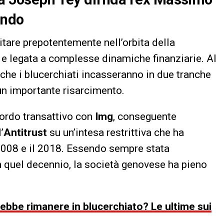
endo
itare prepotentemente nell’orbita della
a e legata a complesse dinamiche finanziarie. Al
o che i blucerchiati incasseranno in due tranche
n importante risarcimento.
cordo transattivo con
Img
, conseguente
’
Antitrust
su un’intesa restrittiva che ha
il 2008 e il 2018. Essendo sempre stata
quel decennio, la società genovese ha pieno
bbe rimanere in blucerchiato? Le ultime sui