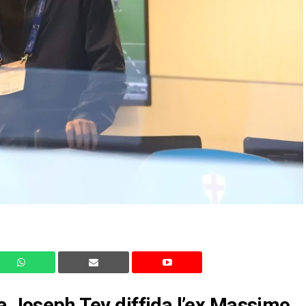
ia Joseph Tey diffida l’ex Massimo