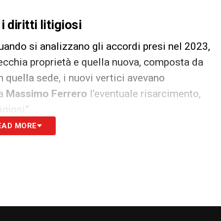
iritti litigiosi
ando si analizzano gli accordi presi nel 2023,
vecchia proprietà e quella nuova, composta da
In quella sede, i nuovi vertici avevano
 a
Massimo Ferrero
l’eventuale risarcimento,
igiosi”.
EAD MORE
idato dall’ex presidente avrebbe dovuto impiegare
la
Sport Spettacolo Holding
. È proprio su
che sta agitando nuovamente gli ambienti legati