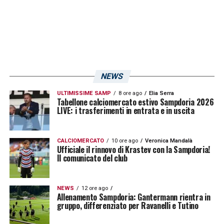
meravigliosi. Abitavo a Nervi, come Luis,
Vicino al mare, un posto stupendo. Avevamo
legato subito, le nostre mogli Rita e Nives
erano amiche, i figli avevano più o meno la
stessa età, e andavamo sempre insieme
NEWS
all’allenamento. A quei tempi la Sampdoria
ULTIMISSIME SAMP
8 ore ago
Elia Serra
non aveva un campo fisso e quindi ci
Tabellone calciomercato estivo Sampdoria 2026
LIVE: i trasferimenti in entrata e in uscita
spostavamo da un impianto all’altro.
Prendevamo la macchina una settimana a
CALCIOMERCATO
10 ore ago
Veronica Mandalà
testa. Malgrado l’età, era sempre in testa al
Ufficiale il rinnovo di Krastev con la Sampdoria!
Il comunicato del club
gruppo durante l’allenamento e Salvi, a volte,
si lamentava scherzosamente e gli chiedeva
NEWS
12 ore ago
di andare più piano. Non era solo un
Allenamento Sampdoria: Gantermann rientra in
gruppo, differenziato per Ravanelli e Tutino
giocatore tecnico, aveva grande sostanza.
Giocava ad un ritmo superiore a quello del