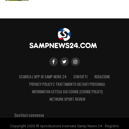
calcio italiano. Era un grande personaggio,
ideale per fare gruppo. Tutti i tifosi
cercavano Suarez, ma non ha mai fatto
pesare i suoi trascorsi e la sua popolarità,
era sempre a disposizione di tutti i
compagni».
LA PLAYLIST DELLE NOSTRE TOP NEWS
SCARICA L’APP DI SAMP NEWS 24
CONTATTI
REDAZIONE
PRIVACY POLICY E TRATTAMENTO DEI DATI PERSONALI
INFORMATIVA ESTESA SUI COOKIE (COOKIE POLICY)
NETWORK SPORT REVIEW
Gestisci consenso
Copyright 2026 © riproduzione riservata Samp News 24 - Registro