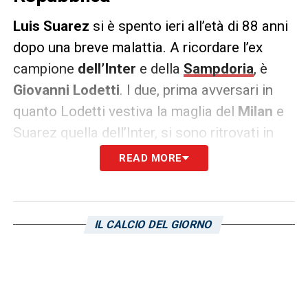
Luis
Suarez
si è spento ieri all’età di 88 anni
dopo una breve malattia. A ricordare l’ex
campione
dell’Inter
e della
Sampdoria
, è
Giovanni
Lodetti
. I due, prima avversari in
quanto Lodetti vestiva la maglia del
Milan
e
Suarez quella dell’Inter, si sono ritrovati in
blucerchiato a fine delle rispettive carriere.
READ MORE
Le parole di Lodetti a
La Repubblica
.
RICORDI SAMPDORIA
–
«Fu un momento
IL CALCIO DEL GIORNO
brutto, persi il posto per il Mondiale del
Messico e poi fui costretto a lasciare spazio
a Benetti al Milan. Ero preoccupato e invece
mi trovai bene e ho passato quattro anni