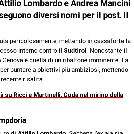
i Attilio Lombardo e Andrea Mancini
seguono diversi nomi per il post. Il
suta pericolosamente, mettendo in cassaforte la
ccesso interno contro il
Sudtirol
. Nonostante il
 a Genova è quella di un ribaltone imminente. La
 per puntare a obiettivi più ambiziosi, mettendo
recente risalita.
su Ricci e Martinelli, Coda nel mirino della
ampdoria
turo di
Attilio Lombardo
. Sebbene l’ex ala sia