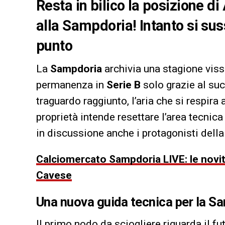
Resta in bilico la posizione d
alla Sampdoria! Intanto si sus
punto
La
Sampdoria
archivia una stagione vis
permanenza in
Serie B
solo grazie al su
traguardo raggiunto, l’aria che si respira
proprietà intende resettare l’area tecnica
in discussione anche i protagonisti della 
Calciomercato Sampdoria LIVE: le novità 
Cavese
Una nuova guida tecnica per la S
Il primo nodo da sciogliere riguarda il fu