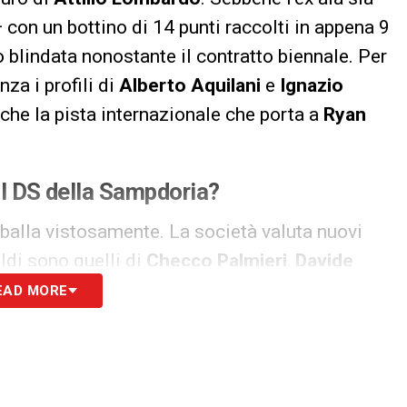
 con un bottino di 14 punti raccolti in appena 9
blindata nonostante il contratto biennale. Per
za i profili di
Alberto Aquilani
e
Ignazio
nche la pista internazionale che porta a
Ryan
 il DS della Sampdoria?
balla vistosamente. La società valuta nuovi
aldi sono quelli di
Checco Palmieri
,
Davide
EAD MORE
la Sampdoria
 Al momento il club naviga nel campo delle