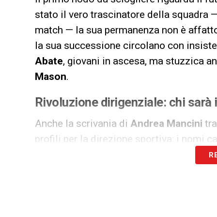
stato il vero trascinatore della squadra —
match — la sua permanenza non è affatto 
la sua successione circolano con insisten
Abate
, giovani in ascesa, ma stuzzica a
Mason
.
Rivoluzione dirigenziale: chi sarà
Anche la scrivania di
Andrea Mancini
tra
profili per la direzione sportiva: i nomi c
Vagnati
e
Americo Branco
.
R
Novità concrete per il futuro del
Le prossime settimane saranno decisive.