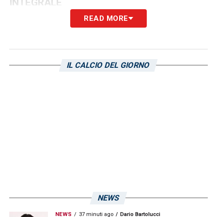
INTEGRALE
READ MORE
Ultimissime Sampdoria LIVE: le novità su
Henderson e Brunori e tanto altro
IL CALCIO DEL GIORNO
LA PLAYLIST DELLE NOSTRE TOP NEWS
NEWS
NEWS
37 minuti ago
Dario Bartolucci