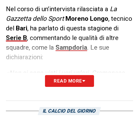
Nel corso di un’intervista rilasciata a
La
Gazzetta dello Sport
Moreno Longo
, tecnico
del
Bari
, ha parlato di questa stagione di
Serie B
, commentando le qualità di altre
squadre, come la
Sampdoria
. Le sue
dichiarazioni:
«Non si sono visti i veri valori. Cremonese,
READ MORE
Palermo e Samp nel lungo periodo verranno
fuori perché hanno organici di primo livello.
Penso al Frosinone ultimo, ma quella società
e quella squadra possono risalire, ricordo lo
IL CALCIO DEL GIORNO
Spezia che partì malissimo e poi andò in A: e
il direttore sportivo era lo stesso…»