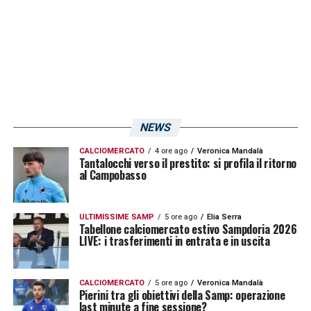
sportiva finanziati con il PNRR e della
promozione dello sport nell’anno di Genova
Capitale Europea dello Sport. Una volta
terminato l’incontro, sia Bucci che Abodi
sono andati al nuovo Palasport di Genova al
fine di assistere al match che inaugura
NEWS
l’impianto e che prevede la qualificazione agli
CALCIOMERCATO
4 ore ago
Veronica Mandalà
Europei femminili di pallacanestro tra
Italia
e
Tantalocchi verso il prestito: si profila il ritorno
al Campobasso
Repubblica Ceca
.
ULTIMISSIME SAMP
5 ore ago
Elia Serra
LA PLAYLIST DELLE NOSTRE TOP NEWS
Tabellone calciomercato estivo Sampdoria 2026
LIVE: i trasferimenti in entrata e in uscita
CALCIOMERCATO
5 ore ago
Veronica Mandalà
Pierini tra gli obiettivi della Samp: operazione
last minute a fine sessione?