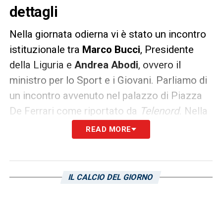
dettagli
Nella giornata odierna vi è stato un incontro
istituzionale tra
Marco Bucci
, Presidente
della Liguria e
Andrea Abodi
, ovvero il
ministro per lo Sport e i Giovani. Parliamo di
un incontro avvenuto nel palazzo di Piazza
De Ferrari come riportato da
Telenord
. Nella
riunione sono stati trattati svariati argomenti
READ MORE
quali il nuovo stadio
Luigi Ferraris
di Genova,
corte del Genoa (militante in
Serie A
) e della
Sampdoria
.
IL CALCIO DEL GIORNO
Inoltre, si è parlato dell’aggiornamento sugli
interventi in relazione all’impiantistica