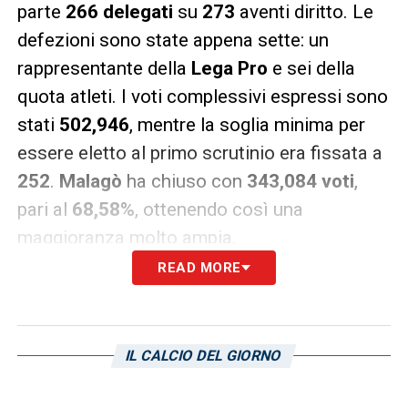
parte
266 delegati
su
273
aventi diritto. Le
defezioni sono state appena sette: un
rappresentante della
Lega Pro
e sei della
quota atleti. I voti complessivi espressi sono
stati
502,946
, mentre la soglia minima per
essere eletto al primo scrutinio era fissata a
252
.
Malagò
ha chiuso con
343,084 voti
,
pari al
68,58%
, ottenendo così una
maggioranza molto ampia.
READ MORE
Ultimissime Sampdoria LIVE: Fredberg vira
su un tecnico italiano! Le parole di
Declercq
IL CALCIO DEL GIORNO
Malagò FIGC, il confronto con Abete