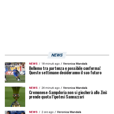
e la missione più urgente
Giancarlo Abete
ha ottenuto
145,936 voti
,
pari al
29,17%
, mentre le schede bianche si
sono fermate a
11,272 voti
, cioè il
2,25%
. Il
divario certifica la volontà dell’assemblea di
affidare a
Malagò
una fase di forte
cambiamento. La priorità sarà riportare
NEWS
credibilità alla Nazionale azzurra, ma il nuovo
NEWS
18 minuti ago
Veronica Mandalà
Bellemo tra partenza e possibile conferma!
presidente dovrà intervenire anche
Queste settimane decideranno il suo futuro
sull’ammodernamento dell’impiantistica e
sulla revisione dei decreti fiscali. Il consenso
NEWS
24 minuti ago
Veronica Mandalà
Cremonese-Sampdoria non si giocherà allo Zini:
ricevuto è ampio: ora serviranno scelte
prende quota l’ipotesi Sannazzari
rapide per trasformarlo in una vera svolta.
NEWS
2 ore ago
Veronica Mandalà