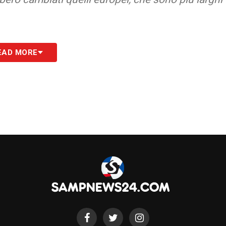
S
EAD MORE