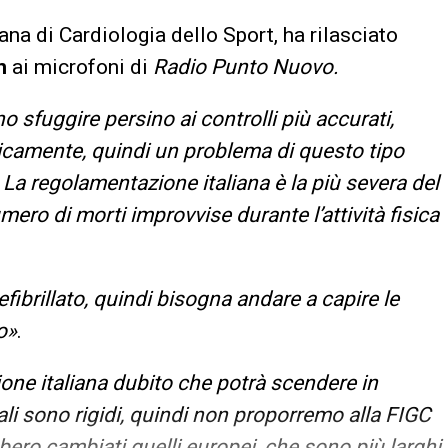
iana di Cardiologia dello Sport, ha rilasciato
n
ai microfoni di
Radio Punto Nuovo.
sfuggire persino ai controlli più accurati,
icamente, quindi un problema di questo tipo
. La regolamentazione italiana è la più severa del
mero di morti improvvise durante l’attività fisica
fibrillato, quindi bisogna andare a capire le
o»
.
ione italiana dubito che potrà scendere in
tuali sono rigidi, quindi non proporremo alla FIGC
bero cambiati quelli europei, che sono più larghi