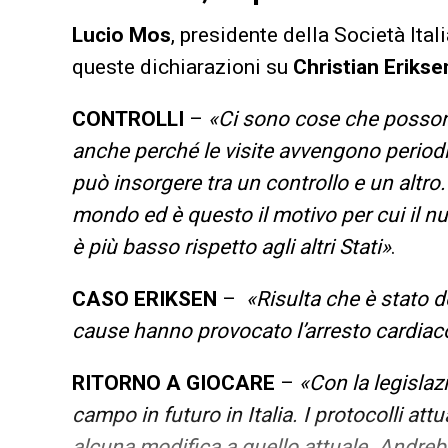
Lucio Mos
, presidente della Società Ital
queste dichiarazioni su
Christian Erikse
CONTROLLI
–
«Ci sono cose che possono 
anche perché le visite avvengono period
può insorgere tra un controllo e un altro
mondo ed è questo il motivo per cui il nu
è più basso rispetto agli altri Stati»
.
CASO ERIKSEN
–
«Risulta che è stato de
cause hanno provocato l’arresto cardiac
RITORNO A GIOCARE
–
«
Con la legislaz
campo in futuro in Italia. I protocolli at
alcuna modifica a quello attuale. Andreb