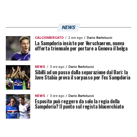
«
Non mi piace fare promesse. Come
soffrono loro, soffro io
. Dico solo che ce la
metteremo tutta per uscire da questa
NEWS
situazione».
CALCIOMERCATO
2 ore ago
Dario Bartolucci
La Sampdoria insiste per Verschaeren, nuova
Con il mercato invernale chiuso, la
offerta triennale per portare a Genova il belga
Sampdoria
ha ora tutte le carte in regola per
lottare per la salvezza, e Mancini è fiducioso
NEWS
3 ore ago
Dario Bartolucci
Sibilli ad un passo dalla separazione dal Bari: la
che la squadra possa finalmente uscire dalla
Juve Stabia prova il sorpasso per l’ex Sampdoria
difficile situazione in cui si trova.
NEWS
3 ore ago
Dario Bartolucci
LEGGI ANCHE:
Sampdoria, il mercato di
Esposito può reggere da solo la regia della
Sampdoria? Il punto sul regista blucerchiato
gennaio porta nuove soluzioni offensive: le
parole di Mancini
LA PLAYLIST DELLE NOSTRE TOP NEWS