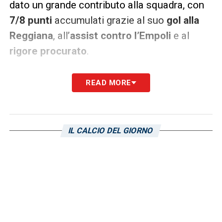
dato un grande contributo alla squadra, con
7/8 punti
accumulati grazie al suo
gol alla
Reggiana
, all’
assist contro l’Empoli
e al
rigore procurato
.
La possibile squalifica di Foti e
READ MORE
Gregucci
Un altro tema delicato riguarda la
possibile
squalifica
di
Foti
e
Gregucci
per la gestione
IL CALCIO DEL GIORNO
del lavoro in panchina.
Fredberg
, CEO
dell’area football, ha affermato che il club è
pronto ad affrontare ogni eventualità, ma
spera che non vengano squalificati.
Mancini
,
invece, ha lanciato un messaggio ai tifosi: