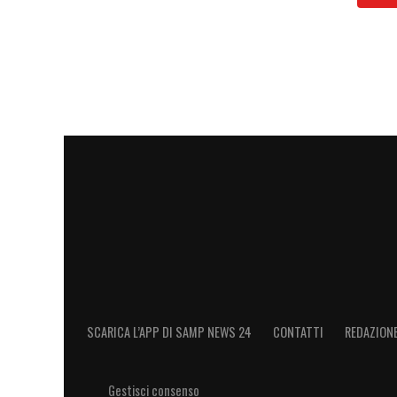
LA PLAYLIST DELLE NOSTRE TOP NEW
SCARICA L’APP DI SAMP NEWS 24
CONTATTI
REDAZION
Gestisci consenso