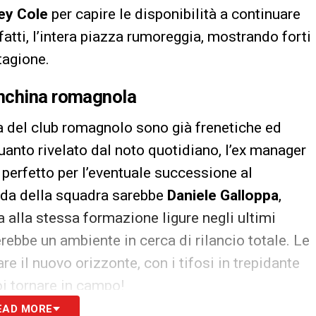
ey Cole
per capire le disponibilità a continuare
fatti, l’intera piazza rumoreggia, mostrando forti
tagione.
anchina romagnola
a del club romagnolo sono già frenetiche ed
nto rivelato dal noto quotidiano, l’ex manager
 perfetto per l’eventuale successione al
uida della squadra sarebbe
Daniele Galloppa
,
 alla stessa formazione ligure negli ultimi
rebbe un ambiente in cerca di rilancio totale. Le
e il nuovo orizzonte, con i tifosi in trepidante
oi tornare in campo!
EAD MORE