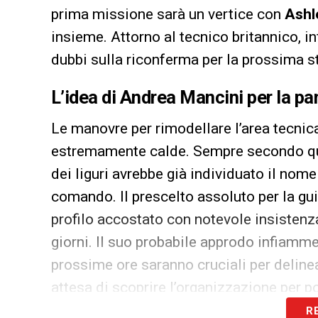
prima missione sarà un vertice con
Ashl
insieme. Attorno al tecnico britannico, in
dubbi sulla riconferma per la prossima s
L’idea di
Andrea Mancini
per la p
Le manovre per rimodellare l’area tecnic
estremamente calde. Sempre secondo qua
dei liguri avrebbe già individuato il nome
comando. Il prescelto assoluto per la g
profilo accostato con notevole insistenza
giorni. Il suo probabile approdo infiamme
prossime ore saranno cruciali per delinear
attesa di scoprire l’organizzazione per p
R