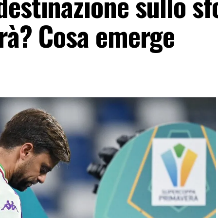
destinazione sullo sf
irà? Cosa emerge