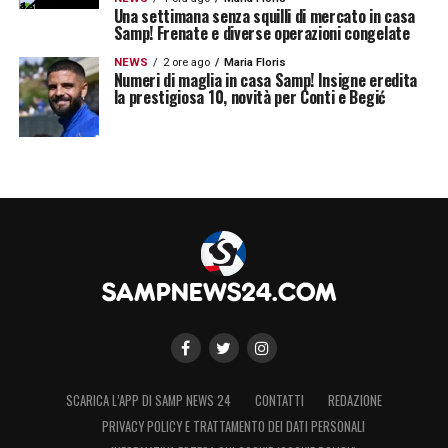
Una settimana senza squilli di mercato in casa
Samp! Frenate e diverse operazioni congelate
NEWS
2 ore ago
Maria Floris
Numeri di maglia in casa Samp! Insigne eredita
la prestigiosa 10, novità per Conti e Begić
SCARICA L’APP DI SAMP NEWS 24
CONTATTI
REDAZIONE
PRIVACY POLICY E TRATTAMENTO DEI DATI PERSONALI