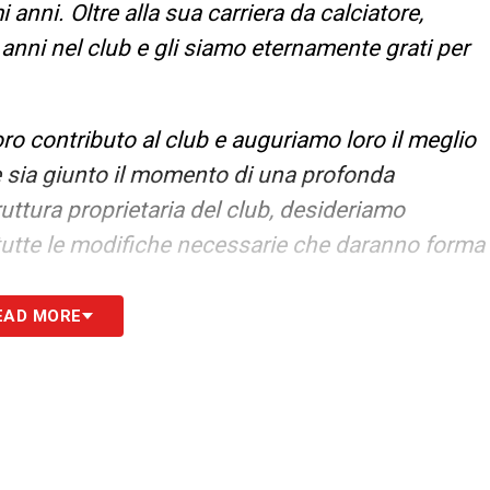
i anni. Oltre alla sua carriera da calciatore,
 anni nel club e gli siamo eternamente grati per
oro contributo al club e auguriamo loro il meglio
he sia giunto il momento di una profonda
uttura proprietaria del club, desideriamo
 tutte le modifiche necessarie che daranno forma
EAD MORE
riore tempo per riportare questo club sulla
gli spetta il prima possibile. Ciò comporta anche
.
e di direttore sportivo e del coordinatore