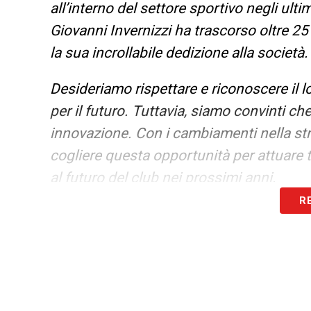
all’interno del settore sportivo negli ultim
Giovanni Invernizzi ha trascorso oltre 25
la sua incrollabile dedizione alla società.
Desideriamo rispettare e riconoscere il l
per il futuro. Tuttavia, siamo convinti c
innovazione. Con i cambiamenti nella str
cogliere questa opportunità per attuare
al futuro del club nei prossimi anni.
R
Non possiamo permetterci di perdere ulte
strada giusta e restituirgli il posto che 
prendere decisioni difficili come questa»
Oltre ai cambiamenti riguardanti le carich