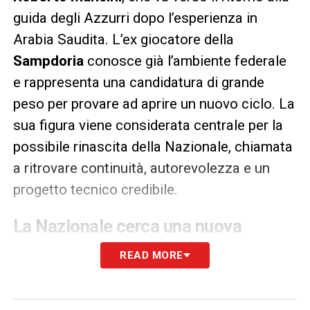
guida degli Azzurri dopo l’esperienza in
Arabia Saudita. L’ex giocatore della
Sampdoria
conosce già l’ambiente federale
e rappresenta una candidatura di grande
peso per provare ad aprire un nuovo ciclo. La
sua figura viene considerata centrale per la
possibile rinascita della Nazionale, chiamata
a ritrovare continuità, autorevolezza e un
progetto tecnico credibile.
La Nazionale cerca una nuova
identità dopo anni difficili
READ MORE
La scelta del nuovo commissario tecnico
non sarà soltanto una nomina formale, ma