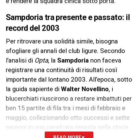
e rendere la squadra cinica sotto porta.
Sampdoria tra presente e passato: il
record del 2003
Per ritrovare una solidità simile, bisogna
sfogliare gli annali del club ligure. Secondo
l’analisi di
Opta
, la
Sampdoria
non faceva
registrare una continuità di risultati così
importante dal lontano 2003. All’epoca, sotto
la guida sapiente di
Walter Novellino
, i
blucerchiati riuscirono a restare imbattuti per
ben 15 partite di fila tra i mesi di febbraio e
maggio, collezionando otto successi e sette
pareggi in una cavalcata rimasta nella storia.
READ MORE