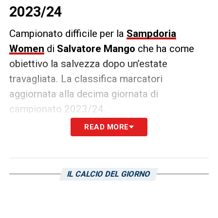
2023/24
Campionato difficile per la
Sampdoria
Women
di
Salvatore
Mango
che ha come
obiettivo la salvezza dopo un’estate
travagliata. La classifica marcatori
aggiornata alla decima giornata di
campionato 2023/24.
READ MORE
Marcatori Sampdoria Women
2023/24: la classifica
Taty 3 gol
IL CALCIO DEL GIORNO
Giordano 2 gol
De Rita 1 gol