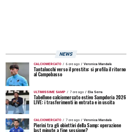
Schatzer 1 gol
LA PLAYLIST DELLE NOSTRE TOP NEWS
NEWS
CALCIOMERCATO
6 ore ago
Veronica Mandalà
Tantalocchi verso il prestito: si profila il ritorno
al Campobasso
ULTIMISSIME SAMP
7 ore ago
Elia Serra
Tabellone calciomercato estivo Sampdoria 2026
LIVE: i trasferimenti in entrata e in uscita
CALCIOMERCATO
7 ore ago
Veronica Mandalà
Pierini tra gli obiettivi della Samp: operazione
last minute a fine sessione?