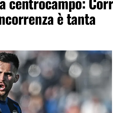
a centrocampo: Corr
oncorrenza è tanta