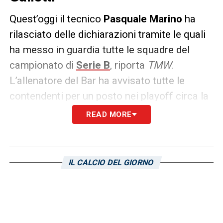
Quest’oggi il tecnico
Pasquale Marino
ha
rilasciato delle dichiarazioni tramite le quali
ha messo in guardia tutte le squadre del
campionato di
Serie B
, riporta
TMW
.
L’allenatore del Bar ha avvisato tutte le
contendenti per un posto nei playoff circa la
voglia dei Galletti. Le sue parole:
READ MORE
«La delusione generale per la sconfitta ai
play off c’era, c’è voluto tempo per
IL CALCIO DEL GIORNO
metabolizzare, ma ormai l’abbiamo messa
alle spalle. Non siamo lontani dai play off e
non ci manca nulla per conquistarli, ma
dipende tutto da noi. I giocatori sono i primi