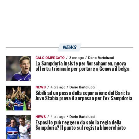
a crederci e si arrabbiamo se le cose non
vanno bene. Dalla B mi aspetto più qualità
dopo il mercato, ci sarà da divertirsi, con un
calcio sempre più propositivo»
.
NEWS
LA PLAYLIST DELLE NOSTRE TOP NEWS
CALCIOMERCATO
3 ore ago
Dario Bartolucci
La Sampdoria insiste per Verschaeren, nuova
offerta triennale per portare a Genova il belga
NEWS
4 ore ago
Dario Bartolucci
Sibilli ad un passo dalla separazione dal Bari: la
Juve Stabia prova il sorpasso per l’ex Sampdoria
NEWS
4 ore ago
Dario Bartolucci
Esposito può reggere da solo la regia della
Sampdoria? Il punto sul regista blucerchiato