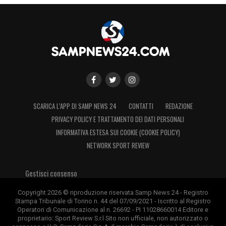
SCARICA L’APP DI SAMP NEWS 24
CONTATTI
REDAZIONE
PRIVACY POLICY E TRATTAMENTO DEI DATI PERSONALI
INFORMATIVA ESTESA SUI COOKIE (COOKIE POLICY)
NETWORK SPORT REVIEW
Gestisci consenso
Copyright 2026 © riproduzione riservata Samp News 24 - Registro
Stampa Tribunale di Torino n. 44 del 07/09/2021 - Iscritto al Registro
Operatori di Comunicazione al n. 26692 - PI 11028660014 Editore e
proprietario: Sport Review S.r.l Sito non ufficiale, non autorizzato o