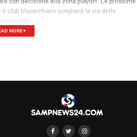
are con decisione alla zona playoff. Le prossime
il club blucerchiato sceglierà la via della
ternazionale.
EAD MORE
S