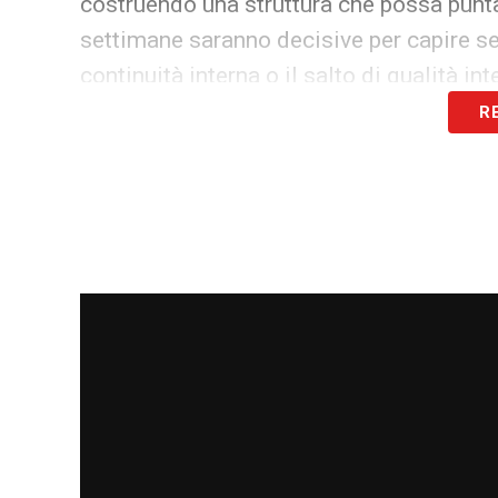
costruendo una struttura che possa punt
settimane saranno decisive per capire se 
continuità interna o il salto di qualità in
R
LA PLAYLIST DELLE NOSTRE TOP NEW