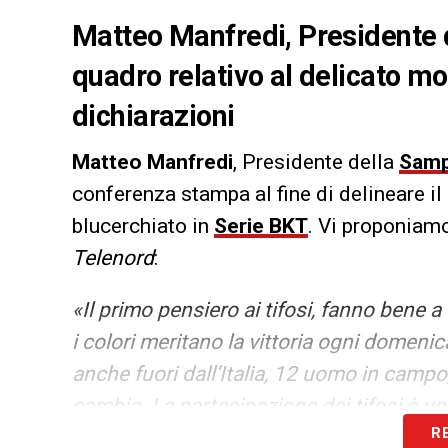
Matteo Manfredi, Presidente d
quadro relativo al delicato mo
dichiarazioni
Matteo Manfredi
, Presidente della
Samp
conferenza stampa al fine di delineare i
blucerchiato in
Serie BKT
. Vi proponiamo
Telenord
:
«Il primo pensiero ai tifosi, fanno bene a 
i colori meritano la vittoria ogni domenica
anche fuori dall’Italia, 12 uomo in campo,
cambia. La partecipazione dei tifosi è u
R
addetti ai lavori, perché dovrebbero sap