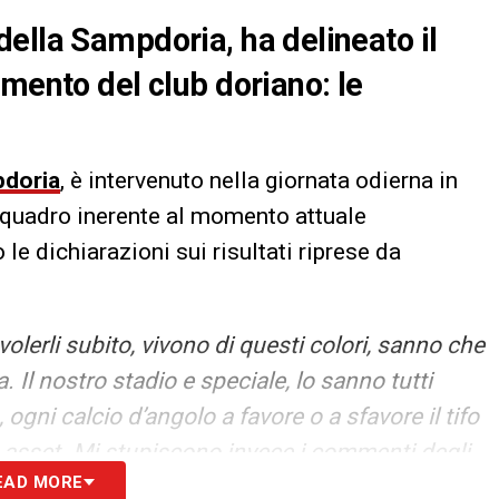
ella Sampdoria, ha delineato il
mento del club doriano: le
doria
, è intervenuto nella giornata odierna in
l quadro inerente al momento attuale
 le dichiarazioni sui risultati riprese da
volerli subito, vivono di questi colori, sanno che
. Il nostro stadio e speciale, lo sanno tutti
 ogni calcio d’angolo a favore o a sfavore il tifo
n asset. Mi stupiscono invece i commenti degli
EAD MORE
ere che questo è un progetto. Serve parecchio