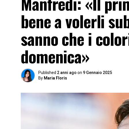
Manfredi: «Il pri
bene a volerli sub
sanno che i color
domenica»
Published
2 anni ago
on
9 Gennaio 2025
By
Maria Floris