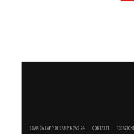
tempo»
.
LA PLAYLIST DELLE NOSTRE TOP NEW
SCARICA L’APP DI SAMP NEWS 24
CONTATTI
REDAZION