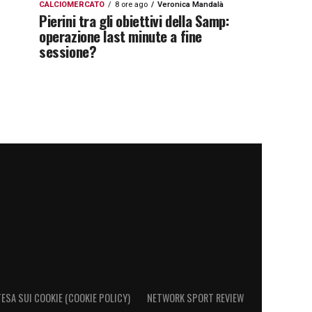
CALCIOMERCATO
8 ore ago
Veronica Mandalà
Pierini tra gli obiettivi della Samp:
operazione last minute a fine
sessione?
ESA SUI COOKIE (COOKIE POLICY)
NETWORK SPORT REVIEW