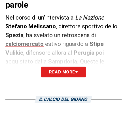
parole
Nel corso di un’intervista a
La Nazione
Stefano Melissano
, direttore sportivo dello
Spezia
, ha svelato un retroscena di
calciomercato
estivo riguardo a
Stipe
Vulikic
, difensore allora al
Perugia
poi
acquistato dalla
Sampdoria
. Queste le
parole del dirigente bianconero:
READ MORE
«Vulikic? Ci è stato offerto dal Perugia, ma
abbiamo preferito dare spazio a Bertola.»
IL CALCIO DEL GIORNO
LA PLAYLIST DELLE NOSTRE TOP NEWS