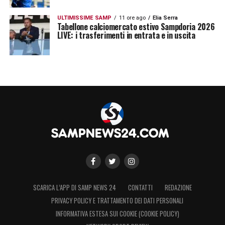
ULTIMISSIME SAMP
11 ore ago
Elia Serra
Tabellone calciomercato estivo Sampdoria 2026
LIVE: i trasferimenti in entrata e in uscita
SCARICA L’APP DI SAMP NEWS 24
CONTATTI
REDAZIONE
PRIVACY POLICY E TRATTAMENTO DEI DATI PERSONALI
INFORMATIVA ESTESA SUI COOKIE (COOKIE POLICY)