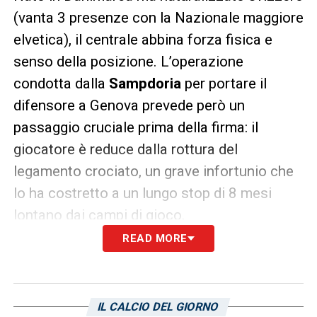
(vanta 3 presenze con la Nazionale maggiore
elvetica), il centrale abbina forza fisica e
senso della posizione. L’operazione
condotta dalla
Sampdoria
per portare il
difensore a Genova prevede però un
passaggio cruciale prima della firma: il
giocatore è reduce dalla rottura del
legamento crociato, un grave infortunio che
lo ha costretto a un lungo stop di 8 mesi
lontano dai campi di gioco.
READ MORE
Visite approfondite e firma
I prossimi giorni saranno determinanti per la
definitiva fumata bianca. Lo svizzero è
IL CALCIO DEL GIORNO