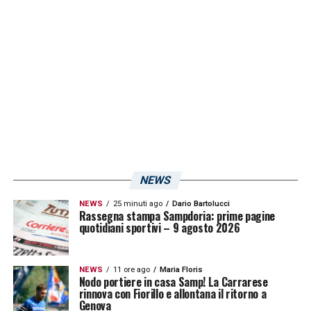
atteso a Genova per sottoporrà a visite
mediche estremamente approfondite per
testare la perfetta stabilità e tenuta del
ginocchio. Se Stefan Gartenmann supererà
tutti i test clinici ed attitudinali previsti dallo
staff blucerchiato, il suo contratto con la
Sampdoria
verrà immediatamente
depositato.
NEWS
LA PLAYLIST DELLE NOSTRE TOP NEWS
NEWS
25 minuti ago
Dario Bartolucci
Rassegna stampa Sampdoria: prime pagine
quotidiani sportivi – 9 agosto 2026
NEWS
11 ore ago
Maria Floris
Nodo portiere in casa Samp! La Carrarese
rinnova con Fiorillo e allontana il ritorno a
Genova