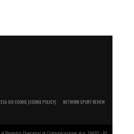
ESA SUI COOKIE (COOKIE POLICY)
NETWORK SPORT REVIEW
al Registro Operatori di Comunicazione al n. 26692 - PI