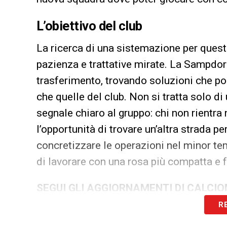
L’obiettivo del club
La ricerca di una sistemazione per questi
pazienza e trattative mirate. La Sampdori
trasferimento, trovando soluzioni che po
che quelle del club. Non si tratta solo 
segnale chiaro al gruppo: chi non rientra
l’opportunità di trovare un’altra strada pe
concretizzare le operazioni nel minor te
di lavorare con una rosa più compatta e 
SEGUI GLI AGGIORNAMENTI DI CALCI
R
LA PLAYLIST DELLE NOSTRE TOP NEW