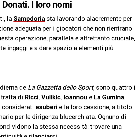
Donati. I loro nomi
ti, la
Sampdoria
sta lavorando alacremente per
zione adeguata per i giocatori che non rientrano
uesta operazione, parallela e altrettanto cruciale,
te ingaggi e a dare spazio a elementi più
odierna de
La Gazzetta dello Sport
, sono quattro i
 tratta di
Ricci
,
Vulikic
,
Ioannou
e
La Gumina
.
e considerati
esuberi
e la loro cessione, a titolo
rimario per la dirigenza blucerchiata. Ognuno di
 condividono la stessa necessità: trovare una
inuità e rilanciarsi.