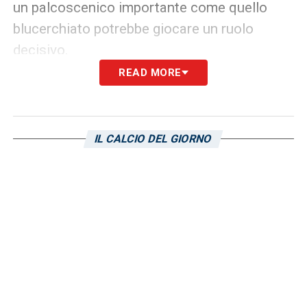
un palcoscenico importante come quello
blucerchiato potrebbe giocare un ruolo
decisivo.
READ MORE
La Sampdoria, dunque, punta forte su un
giovane talento per dare una scossa al suo
attacco e, con l’aiuto di Andrea Mancini, sta
IL CALCIO DEL GIORNO
cercando di intavolare una trattativa che
potrebbe rivelarsi uno dei colpi più
interessanti di questa sessione di
calciomercato.
SEGUI LE TRAME DI CALCIOMERCATO
LA PLAYLIST DELLE NOSTRE TOP NEWS