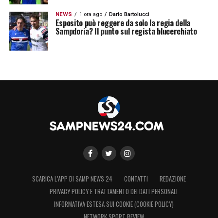
NEWS
1 ora ago
Dario Bartolucci
Esposito può reggere da solo la regia della
Sampdoria? Il punto sul regista blucerchiato
SCARICA L’APP DI SAMP NEWS 24
CONTATTI
REDAZIONE
PRIVACY POLICY E TRATTAMENTO DEI DATI PERSONALI
INFORMATIVA ESTESA SUI COOKIE (COOKIE POLICY)
NETWORK SPORT REVIEW