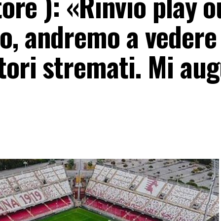
tore ): «Rinvio play o
o, andremo a vedere
tori stremati. Mi au