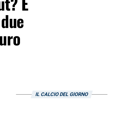
ut? È
 due
guro
IL CALCIO DEL GIORNO