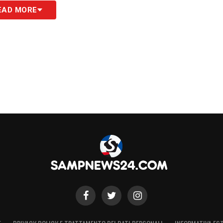
EAD MORE
S