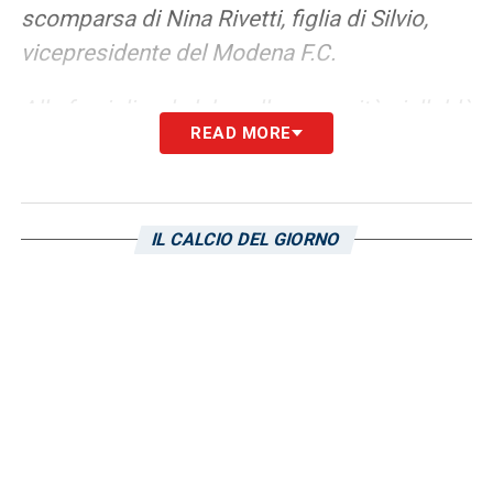
scomparsa di Nina Rivetti, figlia di Silvio,
vicepresidente del Modena F.C.
Alla famiglia, al club e alla comunità gialloblù
READ MORE
le più sentite condoglianze da parte della
società».
IL CALCIO DEL GIORNO
LA PLAYLIST DELLE NOSTRE TOP NEWS