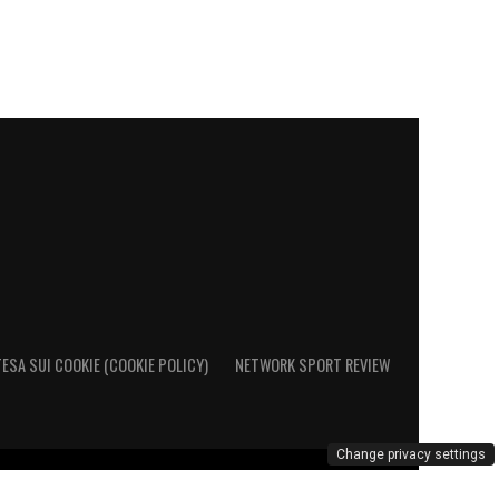
ESA SUI COOKIE (COOKIE POLICY)
NETWORK SPORT REVIEW
Change privacy settings
al Registro Operatori di Comunicazione al n. 26692 - PI