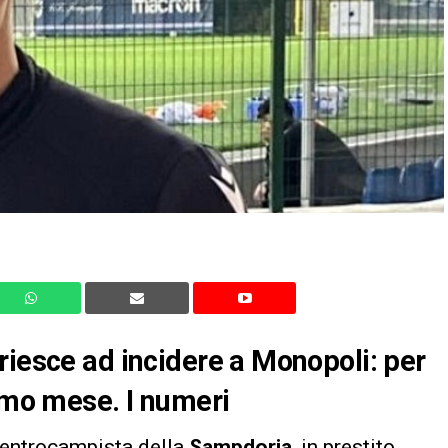
riesce ad incidere a Monopoli: per
timo mese. I numeri
 centrocampista della
Sampdoria
, in prestito