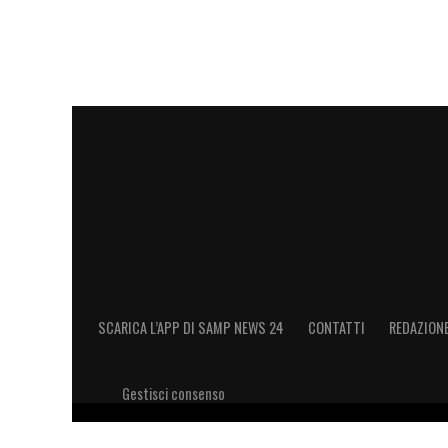
SCARICA L’APP DI SAMP NEWS 24
CONTATTI
REDAZION
Gestisci consenso
Copyright 2026 © riproduzione riservata Samp News 24 -