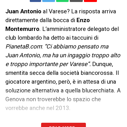
Juan Antonio
al Varese? La risposta arriva
direttamente dalla bocca di
Enzo
Montemurro
. L’amministratore delegato del
club lombardo ha detto ai taccuini di
PianetaB.com
:
“Ci abbiamo pensato ma
Juan Antonio, ma ha un ingaggio troppo alto
e troppo importante per Varese”.
Dunque,
smentita secca della società biancorossa. Il
giocatore argentino, però, è in attesa di una
soluzione alternativa a quella blucerchiata. A
Genova non troverebbe lo spazio che
vorrebbe anche nel 2013.
LA PLAYLIST DELLE NOSTRE TOP NEWS