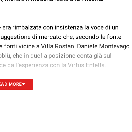
re era rimbalzata con insistenza la voce di un
suggestione di mercato che, secondo la fonte
a fonti vicine a Villa Rostan. Daniele Montevago
oblù, che in quella posizione conta già sul
uce dall’esperienza con la Virtus Entella.
EAD MORE
stare sempre aggiornato sul mondo Doria.