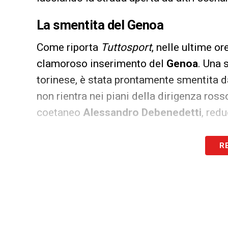
La smentita del Genoa
Come riporta
Tuttosport
, nelle ultime o
clamoroso inserimento del
Genoa
. Una 
torinese, è stata prontamente smentita d
non rientra nei piani della dirigenza ross
coetaneo
Alessandro Debenedetti
, red
SAMP NEWS 24 SU GOOGLE NEWS
R
Seguici su Google News per re
SEGUICI ORA