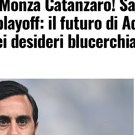
 Monza Catanzaro! Sa
playoff: il futuro di A
ei desideri blucerchia