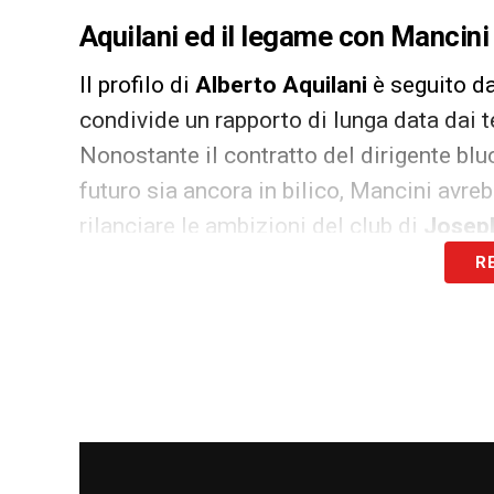
Aquilani ed il legame con Mancini 
Il profilo di
Alberto Aquilani
è seguito d
condivide un rapporto di lunga data dai t
Nonostante il contratto del dirigente blu
futuro sia ancora in bilico, Mancini avrebb
rilanciare le ambizioni del club di
Josep
R
Non sarà semplice convincere
Aquilani
a
Catanzaro
ha attirato le attenzioni di di
ha già fissato un incontro chiave con l’all
nelle ultime ore sembra che
Ignazio Aba
presidente
Cairo
e direttore sportivo
Pet
Aquilani sarebbe la scelta di pros