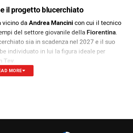
e il progetto blucerchiato
a vicino da
Andrea Mancini
con cui il tecnico
empi del settore giovanile della
Fiorentina
.
cerchiato sia in scadenza nel 2027 e il suo
e individuato in lui la figura ideale per
h Tey
.
EAD MORE
 trasferirsi a Genova. L’ottimo lavoro svolto al
versi club di
Serie A
. Tra questi il
Sassuolo
, che
enatore subito dopo la finale, e il
Torino
, dove
te
abbia scalzato
Aquilani
nelle preferenze di
rachi
.
pettiva