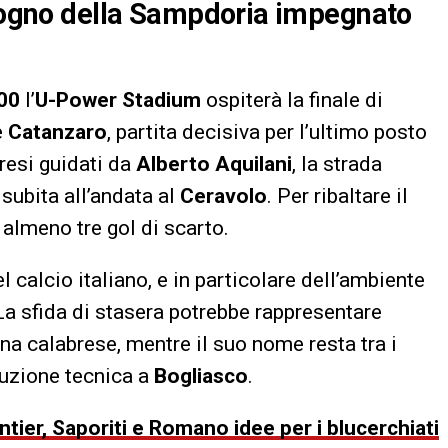
 sogno della Sampdoria impegnato
:00
l’
U-Power Stadium
ospiterà la finale di
e
Catanzaro
, partita decisiva per l’ultimo posto
resi guidati da
Alberto Aquilani
, la strada
subita all’andata al
Ceravolo
. Per ribaltare il
almeno tre gol di scarto.
el calcio italiano, e in particolare dell’ambiente
 La sfida di stasera potrebbe rappresentare
na calabrese, mentre il suo nome resta tra i
truzione tecnica a
Bogliasco
.
ier, Saporiti e Romano idee per i blucerchiati