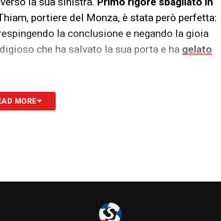
verso la sua sinistra.
Primo rigore sbagliato in
 Thiam, portiere del Monza, è stata però perfetta:
a, respingendo la conclusione e negando la gioia
odigioso che ha salvato la sua porta e ha
gelato
S
EAD MORE