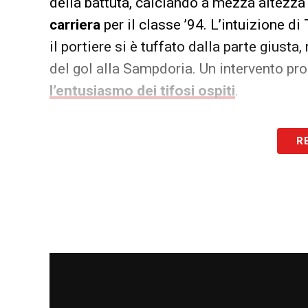
della battuta, calciando a mezza altezza 
carriera
per il classe ’94. L’intuizione di
il portiere si è tuffato dalla parte giust
del gol alla Sampdoria. Un intervento pr
l’entusiasmo dei tifosi ospiti
.
LA PLAYLIST DELLE NOSTRE TOP NEW
R