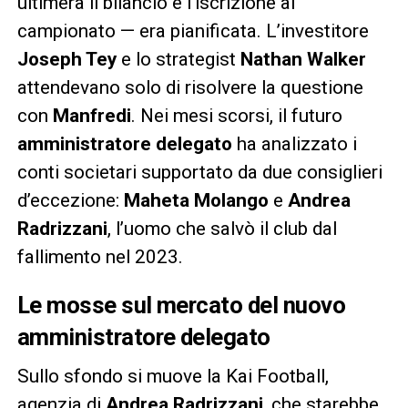
ultimerà il bilancio e l’iscrizione al
campionato — era pianificata. L’investitore
Joseph Tey
e lo strategist
Nathan Walker
attendevano solo di risolvere la questione
con
Manfredi
. Nei mesi scorsi, il futuro
amministratore delegato
ha analizzato i
conti societari supportato da due consiglieri
d’eccezione:
Maheta Molango
e
Andrea
Radrizzani
, l’uomo che salvò il club dal
fallimento nel 2023.
Le mosse sul mercato del nuovo
amministratore delegato
Sullo sfondo si muove la Kai Football,
agenzia di
Andrea Radrizzani
, che starebbe