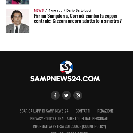
NEWS
4 ore ago
Dario Bartolucci
Parma Sampdoria, Corradi cambia la coppia
centrale: Cicconi ancora adattato a sinistra?
SCARICA L’APP DI SAMP NEWS 24
CONTATTI
REDAZIONE
PRIVACY POLICY E TRATTAMENTO DEI DATI PERSONALI
INFORMATIVA ESTESA SUI COOKIE (COOKIE POLICY)