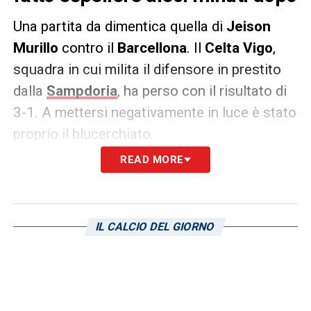
Una partita da dimentica quella di
Jeison
Murillo
contro il
Barcellona
. Il
Celta
Vigo
,
squadra in cui milita il difensore in prestito
dalla
Sampdoria
, ha perso con il risultato di
3-1. A mettersi negativamente in luce è stato
proprio il blucerchiato.
READ MORE
Subentrato all’intervallo, sono bastati dieci
minuti a Murillo per farsi espellere. Difficile
che il Celta Vigo, dopo la stagione di alti e
IL CALCIO DEL GIORNO
bassi, pensi al riscatto del giocatore della
Sampdoria che quindi potrebbe far ritorno a
Genova in estate.