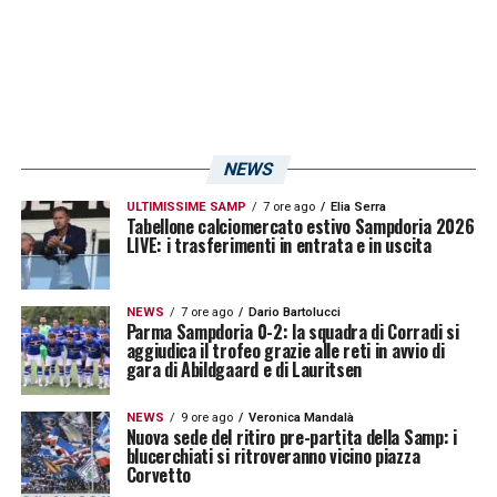
LA PLAYLIST DELLE NOSTRE TOP NEWS
NEWS
ULTIMISSIME SAMP
7 ore ago
Elia Serra
Tabellone calciomercato estivo Sampdoria 2026
LIVE: i trasferimenti in entrata e in uscita
NEWS
7 ore ago
Dario Bartolucci
Parma Sampdoria 0-2: la squadra di Corradi si
aggiudica il trofeo grazie alle reti in avvio di
gara di Abildgaard e di Lauritsen
NEWS
9 ore ago
Veronica Mandalà
Nuova sede del ritiro pre-partita della Samp: i
blucerchiati si ritroveranno vicino piazza
Corvetto