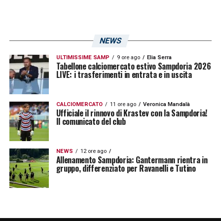
Narro, il mancato riscatto del Real
Murcia cambia lo scenario
Il mancato riscatto da parte del
Real Murcia
NEWS
ha inevitabilmente riaperto il dossier. La
ULTIMISSIME SAMP
9 ore ago
Elia Serra
Tabellone calciomercato estivo Sampdoria 2026
Sampdoria
dovrà ora valutare la soluzione
LIVE: i trasferimenti in entrata e in uscita
più adatta, cercando una formula che possa
soddisfare tutte le parti e liberare spazio in
CALCIOMERCATO
11 ore ago
Veronica Mandalà
Ufficiale il rinnovo di Krastev con la Sampdoria!
una rosa destinata a essere rimodellata.
Il comunicato del club
Per
Narro
, invece, l’obiettivo è trovare
NEWS
12 ore ago
continuità. Dopo una parentesi blucerchiata
Allenamento Sampdoria: Gantermann rientra in
gruppo, differenziato per Ravanelli e Tutino
senza acuti e un prestito che non si è chiuso
con la permanenza definitiva, il ritorno in
Spagna potrebbe rappresentare una nuova
occasione per ritrovare fiducia, minutaggio e