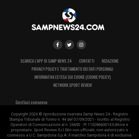
centralità.
Victor Narro Sampdoria, possibile
addio nel segno della
programmazione
La situazione di Victor Narro rientra in un
SCARICA L’APP DI SAMP NEWS 24
CONTATTI
REDAZIONE
quadro più ampio di valutazioni tecniche e
PRIVACY POLICY E TRATTAMENTO DEI DATI PERSONALI
di mercato per la Sampdoria. Il club
INFORMATIVA ESTESA SUI COOKIE (COOKIE POLICY)
NETWORK SPORT REVIEW
blucerchiato dovrà decidere come
muoversi con quei profili che non
Gestisci consenso
sembrano destinati ad avere un ruolo
Copyright 2026 © riproduzione riservata Samp News 24 - Registro
centrale nel nuovo ciclo.
Stampa Tribunale di Torino n. 44 del 07/09/2021 - Iscritto al Registro
Operatori di Comunicazione al n. 26692 - PI 11028660014 Editore e
proprietario: Sport Review S.r.l Sito non ufficiale, non autorizzato o
L’interesse dell’
Hercules FC
può quindi
connesso a U.C. Sampdoria S.p.A. Il marchio Sampdoria è di esclusiva