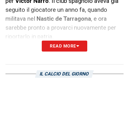
per
Victor Narro
. Il club spagnolo aveva già
seguito il giocatore un anno fa, quando
militava nel
Nastic de Tarragona
, e ora
sarebbe pronto a provarci nuovamente per
riportarlo in patria.
READ MORE
La pista appare concreta anche perché il
calciatore sarebbe già alla ricerca di una
sistemazione ad
Alicante
. Un segnale che
IL CALCIO DEL GIORNO
alimenta ulteriormente l’idea di un futuro
lontano dalla
Sampdoria
, con la Spagna
pronta a diventare ancora una volta la
destinazione più probabile per rilanciare il
suo percorso.