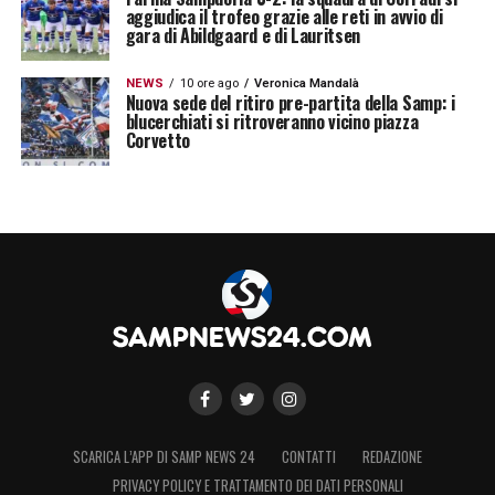
aggiudica il trofeo grazie alle reti in avvio di
gara di Abildgaard e di Lauritsen
NEWS
10 ore ago
Veronica Mandalà
Nuova sede del ritiro pre-partita della Samp: i
blucerchiati si ritroveranno vicino piazza
Corvetto
SCARICA L’APP DI SAMP NEWS 24
CONTATTI
REDAZIONE
PRIVACY POLICY E TRATTAMENTO DEI DATI PERSONALI