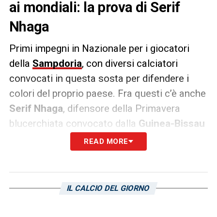
ai mondiali: la prova di Serif
Nhaga
Primi impegni in Nazionale per i giocatori
della
Sampdoria
, con diversi calciatori
convocati in questa sosta per difendere i
colori del proprio paese. Fra questi c’è anche
Serif Nhaga
, difensore della Primavera
blucerchiata convocato dalla
Guinea-Bissau
per le sfide di qualificazione al
Mondiale
READ MORE
2026
.
Il giovane terzino, tuttavia, non ha preso
IL CALCIO DEL GIORNO
parte alla sfida di oggi contro il
Sierra Leone
,
con la Guinea-Bissau che ha perso per 3-1 la