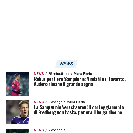
sfida giocata in trasferta. Ora la Nazionale di
Candé
proverà a rifarsi lunedì 24 marzo in
casa, contro il
Burkina Faso
.
LA PLAYLIST DELLE NOSTRE TOP NEWS
NEWS
NEWS
35 minuti ago
Maria Floris
Rebus portiere Sampdoria: Vindahl è il favorito,
Audero rimane il grande sogno
NEWS
2 ore ago
Maria Floris
La Samp vuole Verschaeren! Il corteggiamento
di Fredberg non basta, per ora il belga dice no
NEWS
2 ore ago