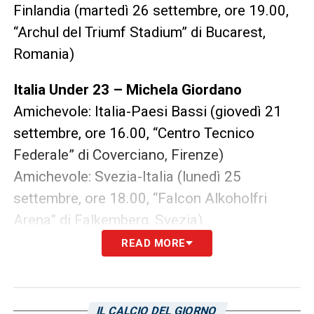
Finlandia (martedì 26 settembre, ore 19.00,
“Archul del Triumf Stadium” di Bucarest,
Romania)
Italia Under 23 – Michela Giordano
Amichevole: Italia-Paesi Bassi (giovedì 21
settembre, ore 16.00, “Centro Tecnico
Federale” di Coverciano, Firenze)
Amichevole: Svezia-Italia (lunedì 25
settembre, ore 18.00, “Falcon Alkoholfri
Arena” di Falkemberg, Svezia)
READ MORE
Italia Under 19 – Eva Schatzer
Amichevole: Italia-Belgio (venerdì 22
settembre, ore 16.00, “Centro di
IL CALCIO DEL GIORNO