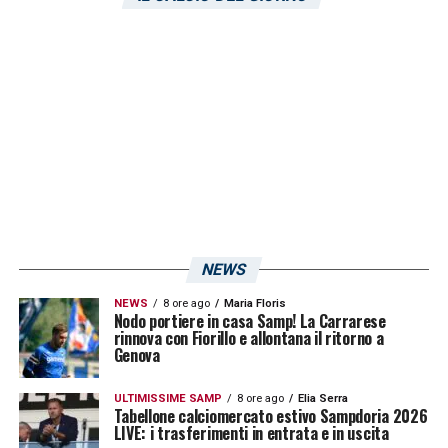
Preparazione Olimpica” di Tirrenia, Pisa)
Amichevole: Italia-Belgio (lunedì 25
settembre, ore 16.00, “Centro di
Preparazione Olimpica” di Tirrenia, Pisa)
LA PLAYLIST DELLE NOSTRE TOP NEWS
NEWS
NEWS
8 ore ago
Maria Floris
Nodo portiere in casa Samp! La Carrarese
rinnova con Fiorillo e allontana il ritorno a
Genova
ULTIMISSIME SAMP
8 ore ago
Elia Serra
Tabellone calciomercato estivo Sampdoria 2026
LIVE: i trasferimenti in entrata e in uscita