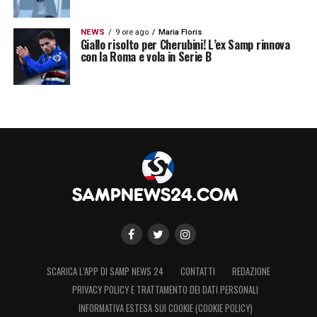
NEWS
9 ore ago
Maria Floris
Giallo risolto per Cherubini! L’ex Samp rinnova
con la Roma e vola in Serie B
SCARICA L’APP DI SAMP NEWS 24
CONTATTI
REDAZIONE
PRIVACY POLICY E TRATTAMENTO DEI DATI PERSONALI
INFORMATIVA ESTESA SUI COOKIE (COOKIE POLICY)