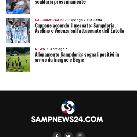
riflessione importante per comprendere le
scaldarsi prossimamente
dinamiche interne alla società. Vi riportiamo
di seguito un estratto di ciò che ha proferito:
CALCIOMERCATO
2 ore ago
Elia Serra
Cuppone accende il mercato: Sampdoria,
Avellino e Vicenza sull’attaccante dell’Entella
GERARCHIA RIGORI –
«Io non so se
l’allenatore abbia fatto delle gerarchie.
NEWS
3 ore ago
Allenamento Sampdoria: segnali positivi in
Quando facevo io questo lavoro, c’erano
arrivo da Insigne e Begic
delle regole: se quello che deve tirare è
infortunato, o è uscito, o non se la sente, ci
sta che un compagno si prenda la
responsabilità. Però deve esserci una
gerarchia»
.
LEGGI LE CONSIDERAZIONI DI ENRICO
NICOLINI