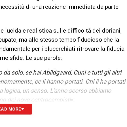
 necessità di una reazione immediata da parte
lucida e realistica sulle difficoltà dei doriani,
upato, ma allo stesso tempo fiducioso che la
ndamentale per i blucerchiati ritrovare la fiducia
me sfide. Le sue parole:
a solo, se hai Abildgaard, Cuni e tutti gli altri
nomamente, ce li hanno portati. Chi li ha portati
na logica, un senso. L’anno scorso abbiamo
anno dei nove centrocampisti
».
EAD MORE
do avevano fatto un grande lavoro, valutando
eva alcuni giocatori bravi: Sibilli, Curto, Niang