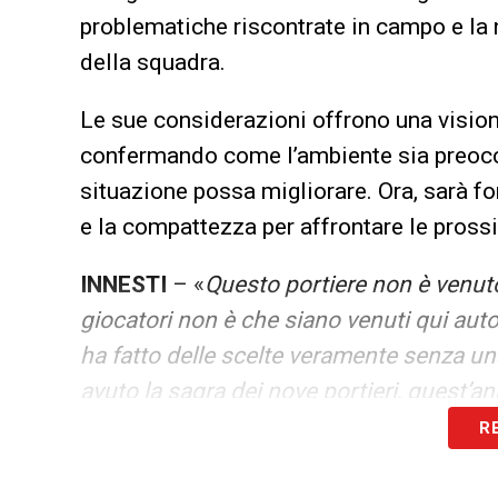
problematiche riscontrate in campo e la
della squadra.
Le sue considerazioni offrono una visione 
confermando come l’ambiente sia preocc
situazione possa migliorare. Ora, sarà fo
e la compattezza per affrontare le prossi
INNESTI
– «
Questo portiere non è venuto d
giocatori non è che siano venuti qui auto
ha fatto delle scelte veramente senza u
avuto la sagra dei nove portieri, quest’
R
MOMENTO ATTUALE
– «
Evani e Lombar
cosa si aveva a disposizione la squadra av