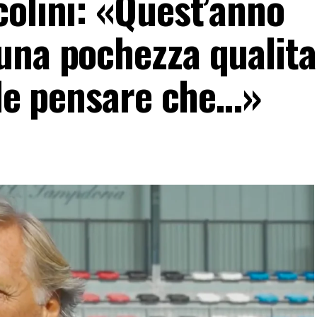
colini: «Quest’anno
una pochezza qualita
ile pensare che…»