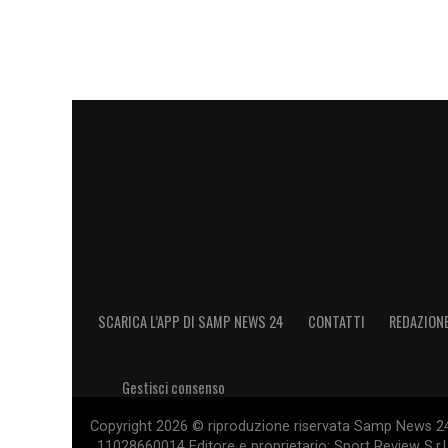
prima maniera quando ci diede una gros
c’è invece una pochezza qualitativa enor
che sia lui il colpevole, ma non hai la cer
punto in bianco un altro allenatore poss
Iachini, ero il suo idolo quando ero ad Asc
motivi al di là dell’amicizia, ha vinto ca
momento però se fossi Iachini, onestame
fargli del bene
».
LA PLAYLIST DELLE NOSTRE TOP NEW
SCARICA L’APP DI SAMP NEWS 24
CONTATTI
REDAZION
Gestisci consenso
Copyright 2026 © riproduzione riservata Samp News 24 -
11028660014 Editore e proprietario: Sport Review S.r.l