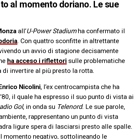
ito al momento doriano. Le sue
Monza
all’
U-Power Stadium
ha confermato il
doria
. Con quattro sconfitte in altrettante
 vivendo un avvio di stagione decisamente
che
ha acceso i riflettori
sulle problematiche
i invertire al più presto la rotta.
Enrico Nicolini
, l’ex centrocampista che ha
’80, il quale ha espresso il suo punto di vista ai
adio Gol
, in onda su
Telenord
. Le sue parole,
ambiente, rappresentano un punto di vista
ra ligure spera di lasciarsi presto alle spalle.
del momento negativo, sottolineando le