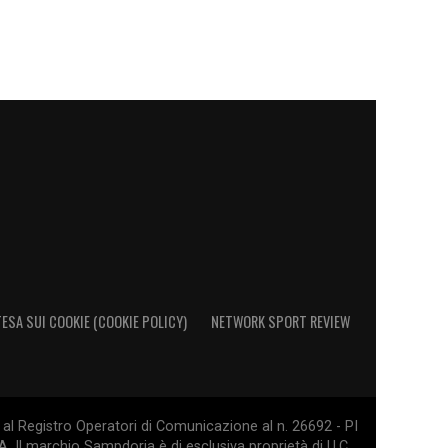
ESA SUI COOKIE (COOKIE POLICY)
NETWORK SPORT REVIEW
al Registro Operatori di Comunicazione al n. 26692 - PI
. Il marchio Sampdoria è di esclusiva proprietà di U.C.