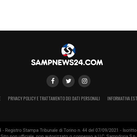
sa mano, Altare, ecc. Quest’anno onestamente
me. Quando si manda via l’allenatore si spera
tezza che lo sia. Viene difficile pensare che di
a cambiare la situazione. Sono amicissimo di
oli, ho sempre fatto il tifo per lui per mille
mpionati ed è visto bene alla Sampdoria. In questo
nte adesso non so se sarei così convinto di
S
E
PRIVACY POLICY E TRATTAMENTO DEI DATI PERSONALI
INFORMATIVA EST
 Registro Stampa Tribunale di Torino n. 44 del 07/09/2021 - Iscritto 
 Sito non ufficiale, non autorizzato o connesso a U.C. Sampdoria S.p.A