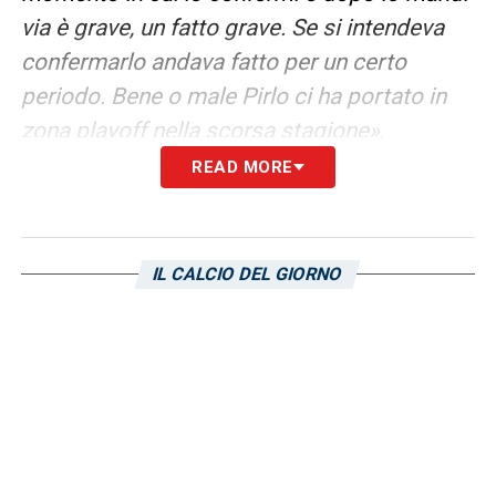
via è grave, un fatto grave. Se si intendeva
confermarlo andava fatto per un certo
periodo. Bene o male Pirlo ci ha portato in
zona playoff nella scorsa stagione»
.
READ MORE
FUTURO DG –
«Bisognerà capire se occorre
un direttore generale che conosca la Serie B
o qualcuno che capisca di Serie C. C’è un
IL CALCIO DEL GIORNO
abisso tra le categorie essendo un modo
diverso»
.
LA PLAYLIST DELLE NOSTRE TOP NEWS