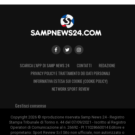
SCARICA L’APP DI SAMP NEWS 24
CONTATTI
REDAZIONE
PRIVACY POLICY E TRATTAMENTO DEI DATI PERSONALI
INFORMATIVA ESTESA SUI COOKIE (COOKIE POLICY)
NETWORK SPORT REVIEW
Gestisci consenso
Copyright 2026 © riproduzione riservata Samp News 24 - Registro
Stampa Tribunale di Torino n. 44 del 07/09/2021 - Iscritto al Registro
Operatori di Comunicazione al n. 26692 - PI 11028660014 Editore e
proprietario: Sport Review S.r.l Sito non ufficiale, non autorizzato o