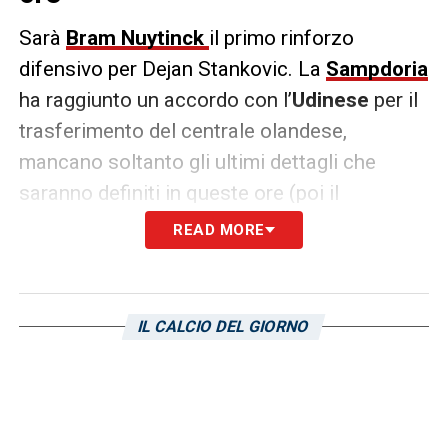
Sarà
Bram Nuytinck
il primo rinforzo
difensivo per Dejan Stankovic. La
Sampdoria
ha raggiunto un accordo con l’
Udinese
per il
trasferimento del centrale olandese,
mancano soltanto gli ultimi dettagli che
saranno definiti in queste ore (poi il
calciatore partirà in direzione Genova per le
READ MORE
consuete visite mediche e il primo
allenamento). Come raccolto dalla redazione
di
sampnews24.com
, la Sampdoria verserà
IL CALCIO DEL GIORNO
nelle casse bianconere un piccolo
indennizzo economico per anticipare la
partenza di Nuytinck, il cui contratto scadrà
al 30 giugno 2023.