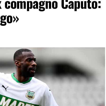
ex compagno Caputo:
ago»