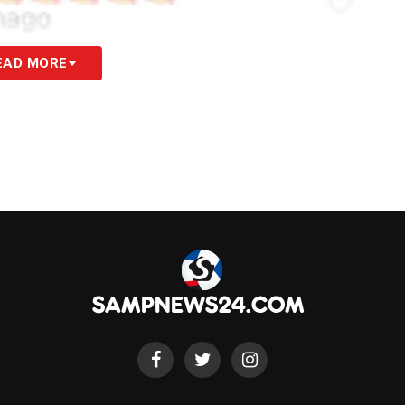
EAD MORE
S