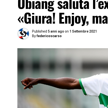
Obiang saluta l’
«Giura! Enjoy, m
Published
5 anni ago
on
1 Settembre 2021
By
federicoscarso