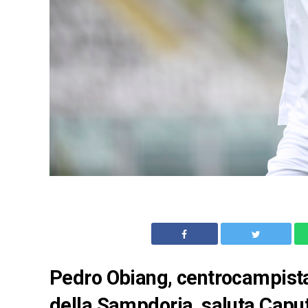
Pedro Obiang, centrocampista
della Sampdoria, saluta Caput