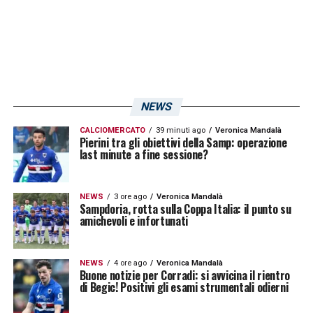
per noi»
.
LA PLAYLIST DELLE NOSTRE TOP NEWS
NEWS
CALCIOMERCATO
39 minuti ago
Veronica Mandalà
Pierini tra gli obiettivi della Samp: operazione
last minute a fine sessione?
NEWS
3 ore ago
Veronica Mandalà
Sampdoria, rotta sulla Coppa Italia: il punto su
amichevoli e infortunati
NEWS
4 ore ago
Veronica Mandalà
Buone notizie per Corradi: si avvicina il rientro
di Begic! Positivi gli esami strumentali odierni