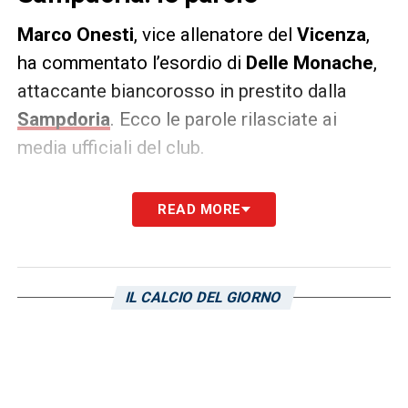
Marco Onesti
, vice allenatore del
Vicenza
,
ha commentato l’esordio di
Delle Monache
,
attaccante biancorosso in prestito dalla
Sampdoria
. Ecco le parole rilasciate ai
media ufficiali del club.
DICHIARAZIONI –
«All’inizio ha fatto un po’
READ MORE
fatica non giocando da tanto tempo, poi nel
secondo tempo è uscito bene. Ha bisogno
di giocare, lui è a disposizione, sa di essere
IL CALCIO DEL GIORNO
importante per il gruppo. Penso ci sarà
ancora spazio per lui, poi non sono io a
decidere, ma so anche all’interno dello staff
pensiamo che sia un giocatore importante