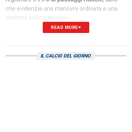
che evidenzia una manovra ordinata e una
discreta pulizia tecnica.
READ MORE
A emergere con forza sono soprattutto i
numeri legati all’intensità. I biancorossi
vincono il
59% dei contrasti
e il
51% dei
IL CALCIO DEL GIORNO
duelli
, confermandosi squadra aggressiva e
difficile da affrontare nei corpo a corpo.
Anche il dato disciplinare racconta molto del
loro stile:
231 falli commessi
a fronte di
217
subiti
, con
43 ammonizioni
e
2 espulsioni
già collezionate.
Per la Samp, affrontare una squadra con
queste caratteristiche significherà reggere