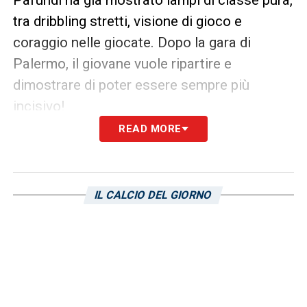
tra dribbling stretti, visione di gioco e
coraggio nelle giocate. Dopo la gara di
Palermo, il giovane vuole ripartire e
dimostrare di poter essere sempre più
incisivo!
READ MORE
Padova-Sampdoria, fantasia a
confronto all’Euganeo
Il duello ideale tra Gomez e Pafundi racconta
IL CALCIO DEL GIORNO
il passaggio di testimone tra generazioni
diverse di “folletti” del calcio italiano.
Esperienza contro gioventù, presente contro
futuro: elementi che rendono Padova-
Sampdoria una sfida ancora più affascinante