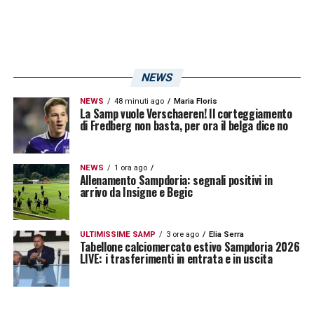
per chi ama il calcio di qualità.
LEGGI ANCHE:
De Luca Sampdoria, pista
ancora percorribile? La concorrenza è
NEWS
folta: le ultimissime
NEWS
48 minuti ago
Maria Floris
La Samp vuole Verschaeren! Il corteggiamento
di Fredberg non basta, per ora il belga dice no
LA PLAYLIST DELLE NOSTRE TOP NEWS
NEWS
1 ora ago
Allenamento Sampdoria: segnali positivi in
arrivo da Insigne e Begic
ULTIMISSIME SAMP
3 ore ago
Elia Serra
Tabellone calciomercato estivo Sampdoria 2026
LIVE: i trasferimenti in entrata e in uscita