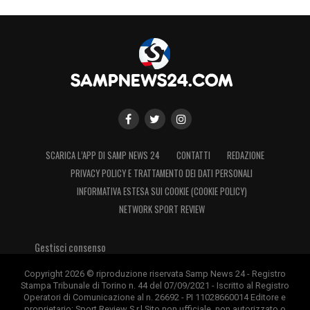
SCARICA L’APP DI SAMP NEWS 24
CONTATTI
REDAZIONE
PRIVACY POLICY E TRATTAMENTO DEI DATI PERSONALI
INFORMATIVA ESTESA SUI COOKIE (COOKIE POLICY)
NETWORK SPORT REVIEW
Gestisci consenso
Copyright 2026 © riproduzione riservata Samp News 24 - Registro
Stampa Tribunale di Torino n. 44 del 07/09/2021 - Iscritto al Registro
Operatori di Comunicazione al n. 26692 - PI 11028660014 Editore e
proprietario: Sport Review S.r.l Sito non ufficiale, non autorizzato o