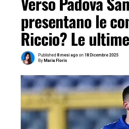
Verso Padova Sam
presentano le con
Riccio? Le ultime
Published
8 mesi ago
on
18 Dicembre 2025
By
Maria Floris