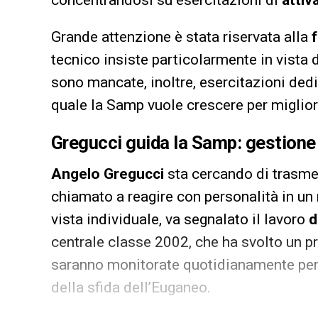
concentrandosi su esercitazioni di
attiv
Grande attenzione è stata riservata alla
tecnico insiste particolarmente in vista
sono mancate, inoltre, esercitazioni ded
quale la Samp vuole crescere per migliora
Gregucci guida la Samp: gestione 
Angelo Gregucci
sta cercando di trasmet
chiamato a reagire con personalità in un
vista individuale, va segnalato il lavoro
d
centrale classe 2002, che ha svolto un 
saranno monitorate quotidianamente per c
della sfida dell’Euganeo.