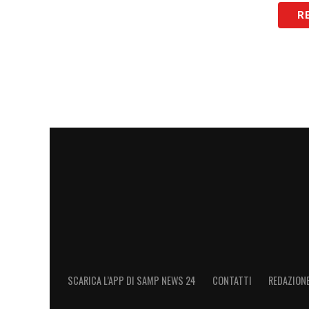
La trasferta contro il Padova rappresen
R
blucerchiati in Serie B. La Samp, tra tatt
vuole arrivare all’appuntamento di sabato
l’obiettivo di tornare da Veneto con un ri
della prestazione.
LEGGI ANCHE:
Mazzitelli Sampdoria, pis
centrocampo di Gregucci
LA PLAYLIST DELLE NOSTRE TOP NEW
SCARICA L’APP DI SAMP NEWS 24
CONTATTI
REDAZION