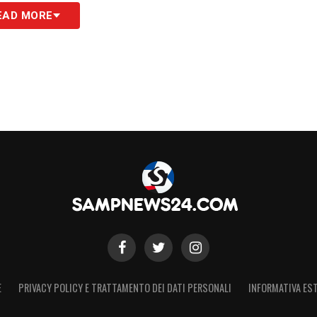
ta uno snodo importante per il cammino dei
EAD MORE
ica, concentrazione e gestione delle energie,
 nelle migliori condizioni possibili, con
sultato positivo e segnali incoraggianti sul piano
ta calda per gennaio: idea concreta per il
S
E
PRIVACY POLICY E TRATTAMENTO DEI DATI PERSONALI
INFORMATIVA EST