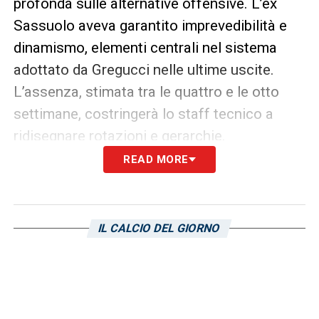
profonda sulle alternative offensive. L’ex
Sassuolo aveva garantito imprevedibilità e
dinamismo, elementi centrali nel sistema
adottato da Gregucci nelle ultime uscite.
L’assenza, stimata tra le quattro e le otto
settimane, costringerà lo staff tecnico a
ridisegnare rotazioni e gerarchie.
READ MORE
Sampdoria, occasione per Pafundi e
Cherubini
Nel contesto di questa emergenza, si apre
IL CALCIO DEL GIORNO
uno scenario interessante per i più giovani.
Simone Pafundi, talento classe 2006
proveniente dall’Udinese, e Luigi Cherubini,
trequartista arrivato dalla Roma, sono