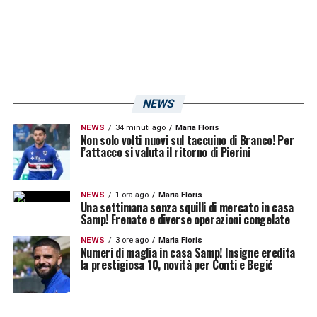
chiamati a raccogliere l’eredità sulla linea
dei due alle spalle della punta.
Entrambi rappresentano profili di grande
prospettiva, dotati di qualità tecniche e
NEWS
visione di gioco. La trequarti a due proposta
NEWS
34 minuti ago
Maria Floris
Non solo volti nuovi sul taccuino di Branco! Per
da Gregucci nelle ultime gare potrebbe
l’attacco si valuta il ritorno di Pierini
diventare il terreno ideale per la loro crescita,
ma servirà continuità e maggiore
NEWS
1 ora ago
Maria Floris
Una settimana senza squilli di mercato in casa
responsabilizzazione.
Samp! Frenate e diverse operazioni congelate
NEWS
3 ore ago
Maria Floris
La Sampdoria attraversa una fase cruciale
Numeri di maglia in casa Samp! Insigne eredita
la prestigiosa 10, novità per Conti e Begić
della stagione. Gli infortuni di Pierini e
Martinelli complicano il quadro, ma al tempo
stesso offrono un’opportunità di rilancio ai