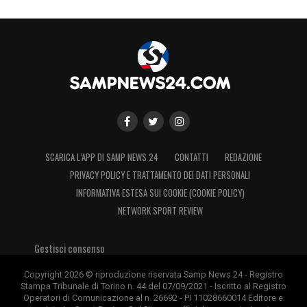
giovani più promettenti della rosa.
Gregucci
attende risposte concrete: personalità,
sacrificio e incisività saranno determinanti
per mantenere il livello competitivo
mostrato nelle ultime settimane!
LA PLAYLIST DELLE NOSTRE TOP NEWS
SCARICA L’APP DI SAMP NEWS 24
CONTATTI
REDAZIONE
PRIVACY POLICY E TRATTAMENTO DEI DATI PERSONALI
INFORMATIVA ESTESA SUI COOKIE (COOKIE POLICY)
NETWORK SPORT REVIEW
Gestisci consenso
Copyright 2026 © riproduzione riservata Samp News 24 - Registro
Stampa Tribunale di Torino n. 44 del 07/09/2021 - Iscritto al Registro
Operatori di Comunicazione al n. 26692 - PI 11028660014 Editore e